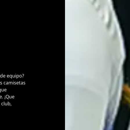
s
u de equipo?
os camisetas
que
e. ¡Que
 club,