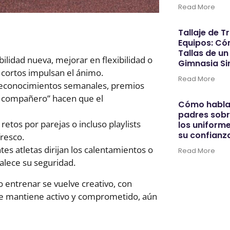
Read More
:
Tallaje de T
Equipos: Cóm
Tallas de un
lidad nueva, mejorar en flexibilidad o
Gimnasia Si
s cortos impulsan el ánimo.
Read More
Reconocimientos semanales, premios
r compañero” hacen que el
Cómo hablar
padres sobr
retos por parejas o incluso playlists
los uniforme
su confianz
fresco.
tes atletas dirijan los calentamientos o
Read More
alece su seguridad.
 entrenar se vuelve creativo, con
 se mantiene activo y comprometido, aún