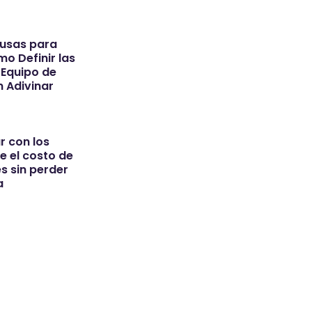
rusas para
o Definir las
 Equipo de
n Adivinar
 con los
e el costo de
s sin perder
a