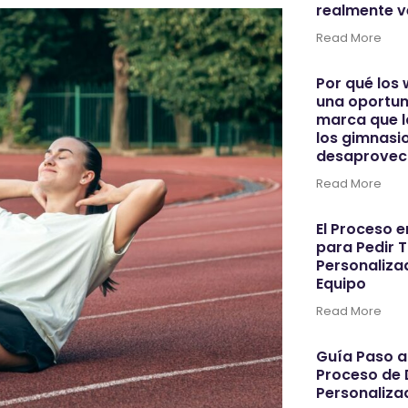
realmente 
Read More
Por qué los
una oportun
marca que l
los gimnasi
desaprove
Read More
El Proceso e
para Pedir 
Personaliza
Equipo
Read More
Guía Paso a
Proceso de 
Personaliza