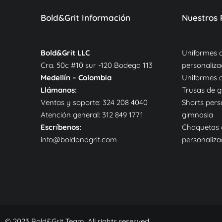
Bold&Grit Información
Nuestros 
Bold&Grit LLC
Uniformes 
Cra. 50c #10 sur -120 Bodega 113
personaliz
Medellín – Colombia
Uniformes 
Llámanos:
Trusas de g
Ventas y soporte:
324 208 4040
Shorts pers
Atención general:
312 849 1771
gimnasia
Escríbenos:
Chaquetas 
info@boldandgrit.com
personaliz
© 2023 Bold&Grit Team. All rights reserved