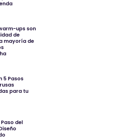
venda
 warm-ups son
idad de
a mayoría de
os
cha
n 5 Pasos
Trusas
das para tu
 Paso del
Diseño
do