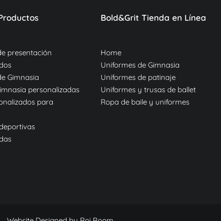
Productos
Bold&Grit Tienda en Línea
de presentación
Home
ados
Uniformes de Gimnasia
de Gimnasia
Uniformes de patinaje
imnasia personalizadas
Uniformes y trusas de ballet
onalizados para
Ropa de baile y uniformes
deportivas
adas
Website Designed by
Roi Room