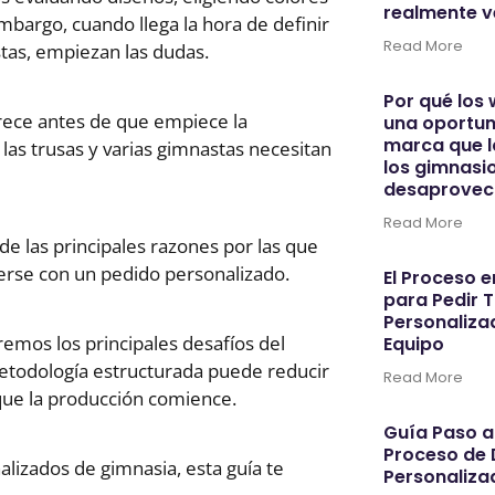
realmente 
embargo, cuando llega la hora de definir
Read More
stas, empiezan las dudas.
Por qué los
 crece antes de que empiece la
una oportun
marca que l
as trusas y varias gimnastas necesitan
los gimnasi
desaprove
Read More
 las principales razones por las que
se con un pedido personalizado.
El Proceso e
para Pedir 
Personaliza
remos los principales desafíos del
Equipo
etodología estructurada puede reducir
Read More
 que la producción comience.
Guía Paso a
Proceso de 
lizados de gimnasia, esta guía te
Personaliza