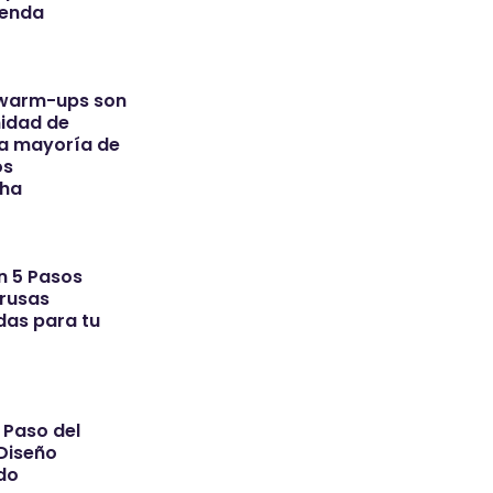
venda
 warm-ups son
idad de
a mayoría de
os
cha
n 5 Pasos
Trusas
das para tu
 Paso del
Diseño
do